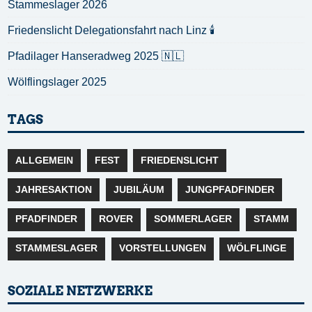
Stammeslager 2026
Friedenslicht Delegationsfahrt nach Linz 🕯️
Pfadilager Hanseradweg 2025 🇳🇱
Wölflingslager 2025
TAGS
ALLGEMEIN
FEST
FRIEDENSLICHT
JAHRESAKTION
JUBILÄUM
JUNGPFADFINDER
PFADFINDER
ROVER
SOMMERLAGER
STAMM
STAMMESLAGER
VORSTELLUNGEN
WÖLFLINGE
SOZIALE NETZWERKE